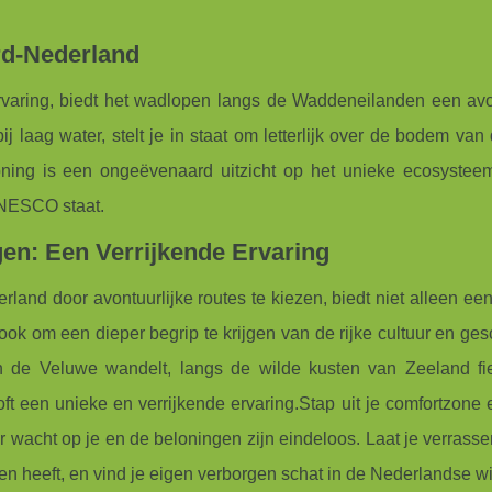
rd-Nederland
rvaring, biedt het wadlopen langs de Waddeneilanden een avo
bij laag water, stelt je in staat om letterlijk over de bodem van
oning is een ongeëvenaard uitzicht op het unieke ecosystee
UNESCO staat.
n: Een Verrijkende Ervaring
land door avontuurlijke routes te kiezen, biedt niet alleen ee
ook om een dieper begrip te krijgen van de rijke cultuur en ge
n de Veluwe wandelt, langs de wilde kusten van Zeeland fie
ft een unieke en verrijkende ervaring.Stap uit je comfortzone
acht op je en de beloningen zijn eindeloos. Laat je verrasse
den heeft, en vind je eigen verborgen schat in de Nederlandse wi