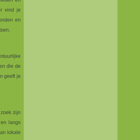
r vind je
honden en
tsen.
tuurlijke
en die de
 geeft je
zoek zijn
 en langs
van lokale