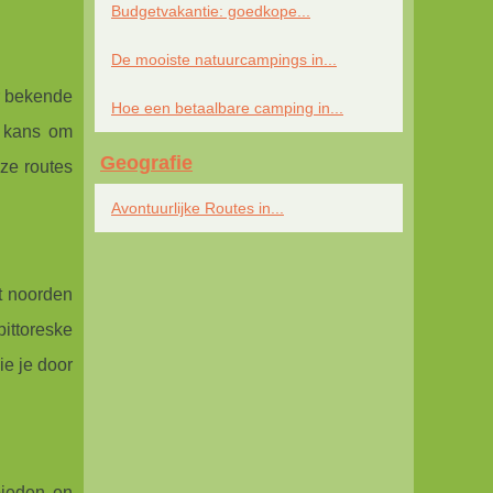
Budgetvakantie: goedkope...
De mooiste natuurcampings in...
r bekende
Hoe een betaalbare camping in...
e kans om
Geografie
ze routes
Avontuurlijke Routes in...
t noorden
ittoreske
ie je door
bieden en