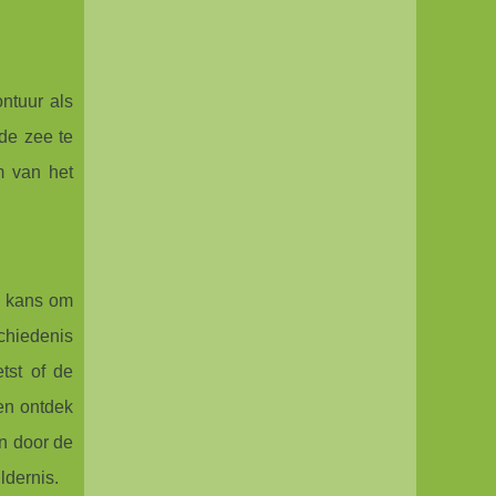
ntuur als
 de zee te
m van het
n kans om
schiedenis
tst of de
 en ontdek
n door de
ldernis.