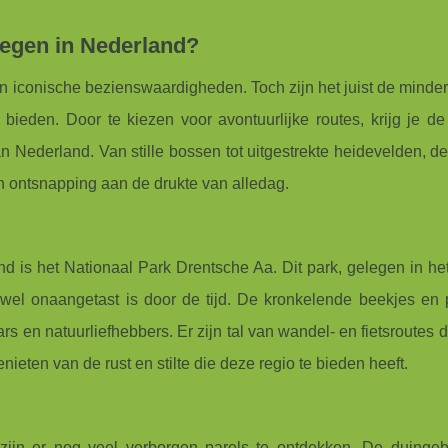
gen in Nederland?
n iconische bezienswaardigheden. Toch zijn het juist de minde
ieden. Door te kiezen voor avontuurlijke routes, krijg je d
 Nederland. Van stille bossen tot uitgestrekte heidevelden, de
n ontsnapping aan de drukte van alledag.
is het Nationaal Park Drentsche Aa. Dit park, gelegen in he
wel onaangetast is door de tijd. De kronkelende beekjes en p
s en natuurliefhebbers. Er zijn tal van wandel- en fietsroutes d
nieten van de rust en stilte die deze regio te bieden heeft.
zijn er nog veel verborgen parels te ontdekken. De duinge