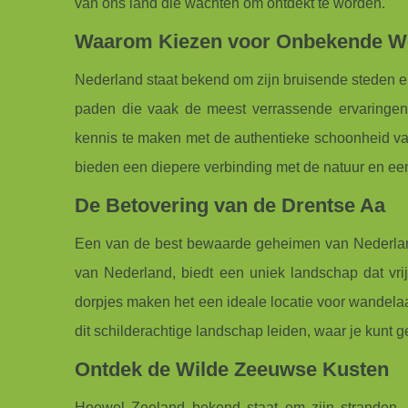
van ons land die wachten om ontdekt te worden.
Waarom Kiezen voor Onbekende We
Nederland staat bekend om zijn bruisende steden e
paden die vaak de meest verrassende ervaringen b
kennis te maken met de authentieke schoonheid van
bieden een diepere verbinding met de natuur en ee
De Betovering van de Drentse Aa
Een van de best bewaarde geheimen van Nederland 
van Nederland, biedt een uniek landschap dat vrij
dorpjes maken het een ideale locatie voor wandelaar
dit schilderachtige landschap leiden, waar je kunt ge
Ontdek de Wilde Zeeuwse Kusten
Hoewel Zeeland bekend staat om zijn stranden, 